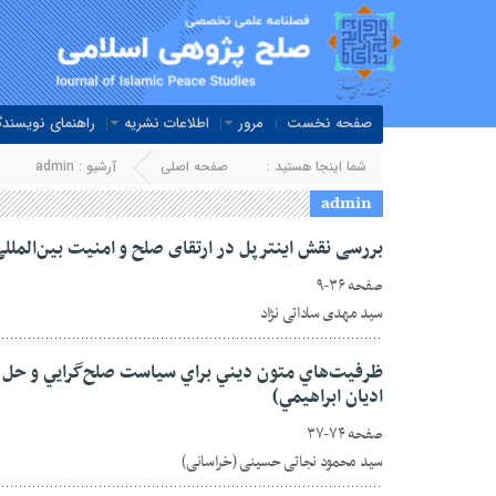
صفحه نخست
مرور
اطلاعات نشریه
راهنمای نویسندگ
شما اینجا هستید :
صفحه اصلی
آرشیو :
admin
admin
بررسی نقش اینترپل در ارتقای صلح و امنیت بین‌الملل
صفحه ۳۶-۹
سید مهدی ساداتی نژاد
ظرفيت‌هاي متون ديني براي سياست صلح‌گرايي و حل گ
اديان ابراهيمي)
صفحه ۷۴-۳۷
سید محمود نجاتی حسینی (خراسانی)