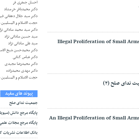
احسان جعفری فر
دکتر محمدباقر خرمشاد
دکتر سید جلال دهقانی فیر
حجت الاسلام و المسلمین د
دکتر سید محمد ساداتی نژا
سید حسین ساداتی نژاد
Illegal Proliferation of Small Ar
سید علی ساداتی نژاد
دکتر محمدحسن شیخ الاسل
دکتر عباس کتابی
دکتر محمدرضا مجیدی
دکتر مهدی محمدزاده
حجت الاسلام و المسلمین 
 ندای صلح (۲)
پیوند های مفید
جمعیت ندای صلح
پایگاه مرجع دانش (سیویلی
An Illegal Proliferation of Small Ar
پایگاه مرجع مجلات علمی (ref.ir
بانک اطلاعات نشریات کش