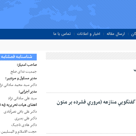
ان
ارسال مقاله
اخبار و اعلانات
تماس با ما
شناسنامه فصلنامه
صاحب امتیاز:
ی
جمعیت ندای صلح
مدیر مسئول و سردبیر:
دکتر سید محمد ساداتی نژا
مدیر اجرایی:
سید علی ساداتی نژاد
فتگويي منازعه (مروري فشرده بر متون
اعضای هیات تحریریه (به ت
دکتر علی باقی نصرآبادی
دکتر علی بغیری
دکتر هادی تاجیک
حجت الاسلام و المسلیمن 