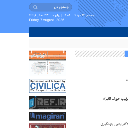
جمعه, ۱۶ مرداد , ۱۴۰۵ | برابر با : 23 صفر 1448
Friday, 7 August , 2026
د
رتیب حروف الفبا):
دکتر یحیی جهانگیری