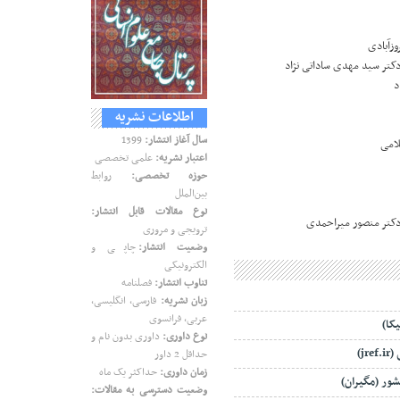
وزآبادی
کتر سید مهدی ساداتی نژاد
د
اطلاعات نشریه
سال آغاز انتشار:
1399
امی
اعتبار نشریه:
علمی تخصصی
حوزه تخصصی:
روابط
بین‌الملل
نوع مقالات قابل انتشار:
دکتر منصور میراحمدی
ترویجی و مروری
وضعیت انتشار:
چاپی و
الکترونیکی
تناوب انتشار:
فصلنامه
زبان نشریه:
فارسی، انگلیسی،
عربی، فرانسوی
کا)
نوع داوری:
داوری بدون نام و
j)
حداقل 2 داور
زمان داوری:
حداکثر یک ماه
ور (مگیران)
وضعیت دسترسی به مقالات: