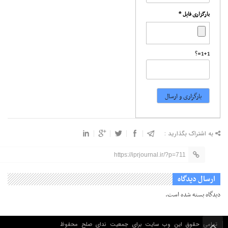
*
بارگزاری فایل
1+1=?
به اشتراک بگذارید :
https://iprjournal.ir/?p=711
ارسال دیدگاه
دیدگاه بسته شده است.
تمامی حقوق این وب سایت برای جمعیت ندای صلح محفوظ